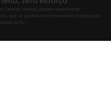
feito, zero esforço
tal Ceramic Heater) garante aquecimento
nium, que se ajustam milimetricamente à espessura
idade do fio.