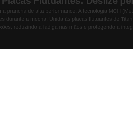
lacas Flutuantes: Deslize per
ma prancha de alta performance. A tecnologia MCH (Me
ões durante a mecha. Unida às placas flutuantes de Tita
ões, reduzindo a fadiga nas mãos e protegendo a integr