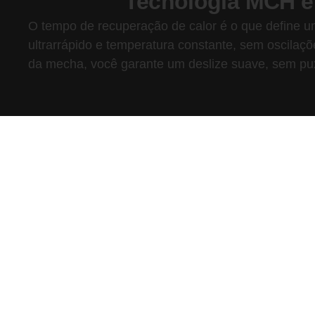
Tecnologia MCH e P
O tempo de recuperação de calor é o que define u
ultrarrápido e temperatura constante, sem oscilaç
da mecha, você garante um deslize suave, sem pux