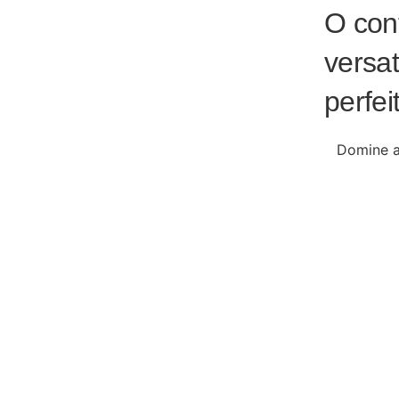
O cont
versat
perfei
Domine a