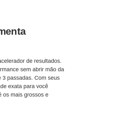
amenta
?
elerador de resultados.
formance sem abrir mão da
até 3 passadas. Com seus
dade exata para você
té os mais grossos e