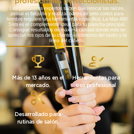
profesionales perfeccionistas.
Los peluqueros expertos saben que retocar las raíces,
peinar el flequillo y realizar cortes de pelo cortos para
hombre requiere una herramienta específica. La Max 480
Slim es el complemento ideal para tu plancha principal.
Consigue resultados de máxima calidad donde más se
aprecian los ojos de tu cliente: el contorno del rostro y la
línea del cabello.
Más de 13 años en el
Herramientas para
mercado.
uso profesional
Desarrollado para
rutinas de salón.