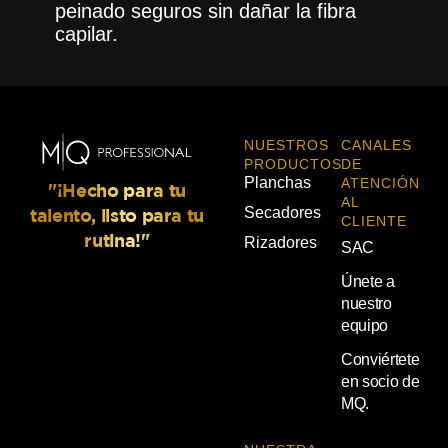
peinado seguros sin dañar la fibra
capilar.
NUESTROS
CANALES
PRODUCTOS
DE
Planchas
ATENCIÓN
"¡Hecho para tu
AL
Secadores
talento, listo para tu
CLIENTE
rutina!"
Rizadores
SAC
Únete a
nuestro
equipo
Conviértete
en socio de
MQ.