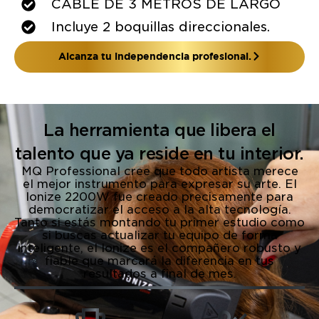
CABLE DE 3 METROS DE LARGO
Incluye 2 boquillas direccionales.
Alcanza tu independencia profesional.
La herramienta que libera el
talento que ya reside en tu interior.
MQ Professional cree que todo artista merece
el mejor instrumento para expresar su arte. El
Ionize 2200W fue creado precisamente para
democratizar el acceso a la alta tecnología.
Tanto si estás montando tu primer estudio como
si buscas actualizar tu equipo de forma
inteligente, el Ionize es el compañero robusto y
fiable que marcará la diferencia en tus
resultados a final de mes.